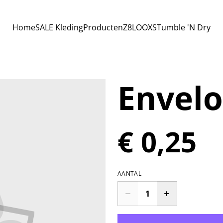
Home
SALE Kleding
Producten
Z8
LOOXS
Tumble 'N Dry
Envelo
€ 0,25
AANTAL