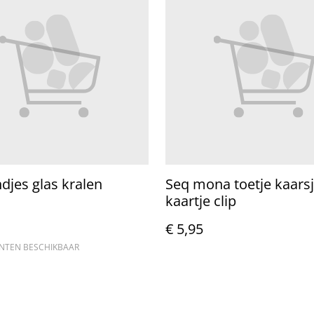
jes glas kralen
Seq mona toetje kaars
kaartje clip
€ 5,95
ANTEN BESCHIKBAAR