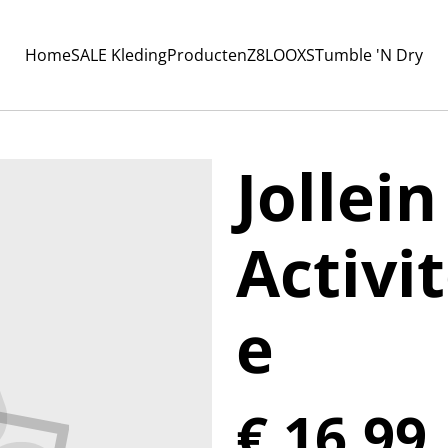
Home
SALE Kleding
Producten
Z8
LOOXS
Tumble 'N Dry
Jollein
Activi
e
€ 16,99