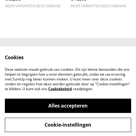
MEER VARIANTEN BESCHIKBAAR
MEER VARIANTEN BESCHIKBAAR
Neem contact met
Voorwaarden
Cookies
ons op
Privacybeleid
Cookiebeleid
Deze website maakt gebruik van cookies. Dit zijn kleine bestanden die ons
helpen te begrijpen hoe u onze diensten gebruikt, zodat we uw ervaring
met SumUp nog beter kunnen maken. U kunt meer over deze cookies
vinden en regelen hoe deze worden gebruikt door op "Cookie-instellingen"
te klikken. U kunt ook ons
Cookiebeleid
raadplegen.
Alles accepteren
a gift from Lucy - Conceptstore voor mama
©
2026
en kind
Cookie-instellingen
powered by