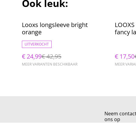
Ook leuk:
%
%
Looxs longsleeve bright
LOOXS P
orange
fancy la
UITVERKOCHT
€ 24,99
€ 42,95
€ 17,50
MEER VARIANTEN BESCHIKBAAR
MEER VARI
Neem contac
ons op