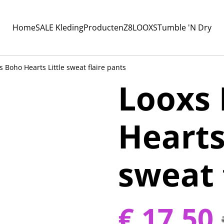
Home
SALE Kleding
Producten
Z8
LOOXS
Tumble 'N Dry
s Boho Hearts Little sweat flaire pants
Looxs
Hearts
sweat 
€ 17,50