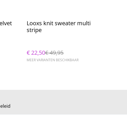
%
elvet
Looxs knit sweater multi
stripe
€ 22,50
€ 49,95
MEER VARIANTEN BESCHIKBAAR
eleid