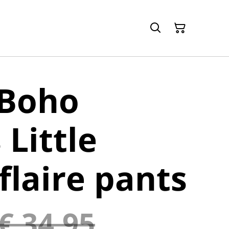
 Boho
 Little
flaire pants
€ 34,95