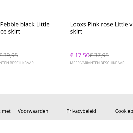
%
ebble black Little
Looxs Pink rose Little v
ce skirt
skirt
€ 39,95
€ 17,50
€ 37,95
ANTEN BESCHIKBAAR
MEER VARIANTEN BESCHIKBAAR
t met
Voorwaarden
Privacybeleid
Cookieb