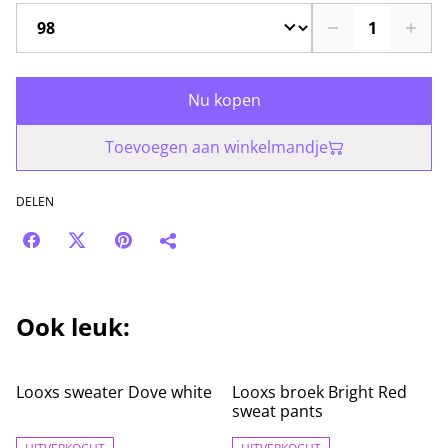
Nu kopen
Toevoegen aan winkelmandje
DELEN
Ook leuk:
%
%
Looxs sweater Dove white
Looxs broek Bright Red
sweat pants