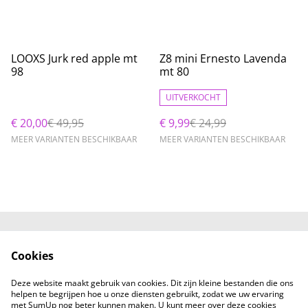
%
%
LOOXS Jurk red apple mt
Z8 mini Ernesto Lavenda
98
mt 80
UITVERKOCHT
€ 20,00
€ 49,95
€ 9,99
€ 24,99
MEER VARIANTEN BESCHIKBAAR
MEER VARIANTEN BESCHIKBAAR
Neem contact met
Voorwaarden
Cookies
ons op
Privacybeleid
Cookiebeleid
Deze website maakt gebruik van cookies. Dit zijn kleine bestanden die ons
helpen te begrijpen hoe u onze diensten gebruikt, zodat we uw ervaring
met SumUp nog beter kunnen maken. U kunt meer over deze cookies