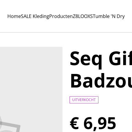
Home
SALE Kleding
Producten
Z8
LOOXS
Tumble 'N Dry
Seq Gi
Badzo
UITVERKOCHT
€ 6,95