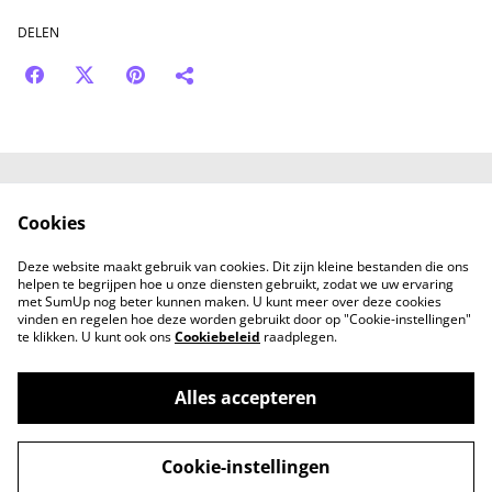
DELEN
Neem contact met
Voorwaarden
Cookies
ons op
Privacybeleid
Cookiebeleid
Deze website maakt gebruik van cookies. Dit zijn kleine bestanden die ons
helpen te begrijpen hoe u onze diensten gebruikt, zodat we uw ervaring
met SumUp nog beter kunnen maken. U kunt meer over deze cookies
vinden en regelen hoe deze worden gebruikt door op "Cookie-instellingen"
te klikken. U kunt ook ons
Cookiebeleid
raadplegen.
Alles accepteren
a gift from Lucy - Conceptstore voor mama
©
2026
en kind
Cookie-instellingen
powered by