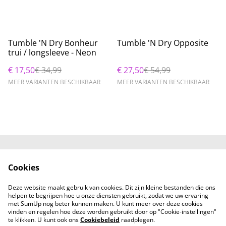
%
%
Tumble 'N Dry Bonheur
Tumble 'N Dry Opposite
trui / longsleeve - Neon
€ 17,50
€ 34,99
€ 27,50
€ 54,99
MEER VARIANTEN BESCHIKBAAR
MEER VARIANTEN BESCHIKBAAR
Neem contact met
Voorwaarden
Cookies
ons op
Privacybeleid
Cookiebeleid
Deze website maakt gebruik van cookies. Dit zijn kleine bestanden die ons
helpen te begrijpen hoe u onze diensten gebruikt, zodat we uw ervaring
met SumUp nog beter kunnen maken. U kunt meer over deze cookies
vinden en regelen hoe deze worden gebruikt door op "Cookie-instellingen"
te klikken. U kunt ook ons
Cookiebeleid
raadplegen.