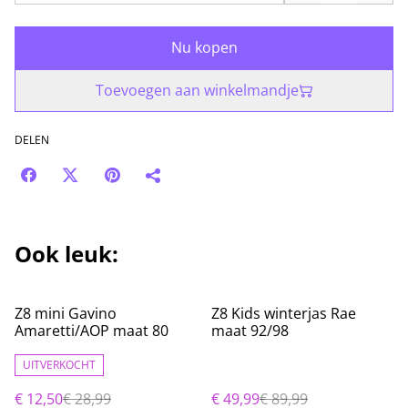
Nu kopen
Toevoegen aan winkelmandje
DELEN
Ook leuk:
%
%
Z8 mini Gavino
Z8 Kids winterjas Rae
Amaretti/AOP maat 80
maat 92/98
UITVERKOCHT
€ 12,50
€ 28,99
€ 49,99
€ 89,99