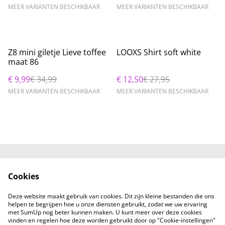
MEER VARIANTEN BESCHIKBAAR
MEER VARIANTEN BESCHIKBAAR
%
%
Z8 mini giletje Lieve toffee
LOOXS Shirt soft white
maat 86
€ 9,99
€ 34,99
€ 12,50
€ 27,95
MEER VARIANTEN BESCHIKBAAR
MEER VARIANTEN BESCHIKBAAR
Neem contact met
Voorwaarden
Cookies
ons op
Privacybeleid
Cookiebeleid
Deze website maakt gebruik van cookies. Dit zijn kleine bestanden die ons
helpen te begrijpen hoe u onze diensten gebruikt, zodat we uw ervaring
met SumUp nog beter kunnen maken. U kunt meer over deze cookies
vinden en regelen hoe deze worden gebruikt door op "Cookie-instellingen"