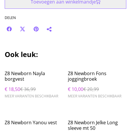
Toevoegen aan winkelmandje
DELEN
Ook leuk:
%
%
Z8 Newborn Nayla
Z8 Newborn Fons
borgvest
joggingbroek
€ 18,50
€ 36,99
€ 10,00
€ 20,99
MEER VARIANTEN BESCHIKBAAR
MEER VARIANTEN BESCHIKBAAR
%
%
Z8 Newborn Yanou vest
Z8 Newborn Jelke Long
sleeve mt 50