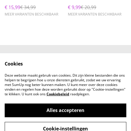
€ 15,99
€ 34,99
€ 9,99
€ 20,99
MEER VARIANTEN BESCHIKBAAR
MEER VARIANTEN BESCHIKBAAR
Neem contact met
Voorwaarden
Cookies
ons op
Privacybeleid
Cookiebeleid
Deze website maakt gebruik van cookies. Dit zijn kleine bestanden die ons
helpen te begrijpen hoe u onze diensten gebruikt, zodat we uw ervaring
met SumUp nog beter kunnen maken. U kunt meer over deze cookies
vinden en regelen hoe deze worden gebruikt door op "Cookie-instellingen"
te klikken. U kunt ook ons
Cookiebeleid
raadplegen.
Alles accepteren
a gift from Lucy - Conceptstore voor mama
©
2026
en kind
Cookie-instellingen