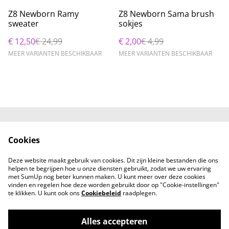
%
%
Z8 Newborn Ramy
Z8 Newborn Sama brush
sweater
sokjes
€ 12,50
€ 24,99
€ 2,00
€ 4,99
MEER VARIANTEN BESCHIKBAAR
MEER VARIANTEN BESCHIKBAAR
Neem contact met
Voorwaarden
Cookies
ons op
Privacybeleid
Cookiebeleid
Deze website maakt gebruik van cookies. Dit zijn kleine bestanden die ons
helpen te begrijpen hoe u onze diensten gebruikt, zodat we uw ervaring
met SumUp nog beter kunnen maken. U kunt meer over deze cookies
vinden en regelen hoe deze worden gebruikt door op "Cookie-instellingen"
te klikken. U kunt ook ons
Cookiebeleid
raadplegen.
Alles accepteren
a gift from Lucy - Conceptstore voor mama