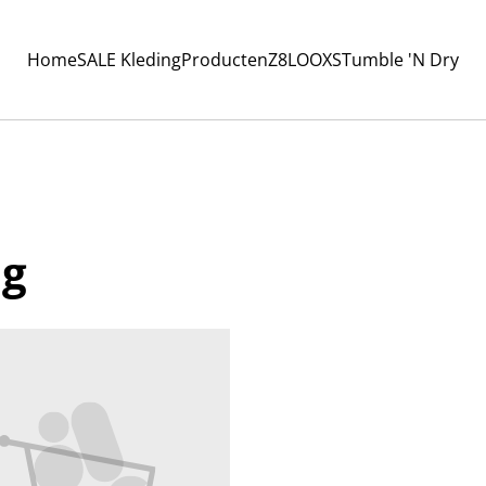
Home
SALE Kleding
Producten
Z8
LOOXS
Tumble 'N Dry
ng