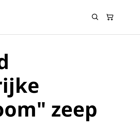
d
rijke
oom" zeep