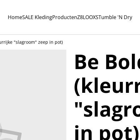
Home
SALE Kleding
Producten
Z8
LOOXS
Tumble 'N Dry
urrijke "slagroom" zeep in pot)
Be Bol
(kleur
"slagr
in pot)