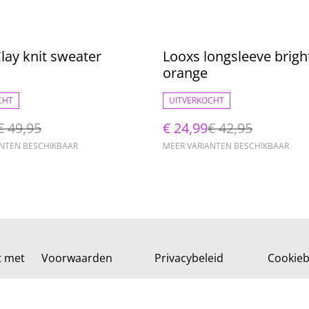
%
lay knit sweater
Looxs longsleeve brigh
orange
CHT
UITVERKOCHT
€ 49,95
€ 24,99
€ 42,95
ANTEN BESCHIKBAAR
MEER VARIANTEN BESCHIKBAAR
t met
Voorwaarden
Privacybeleid
Cookieb