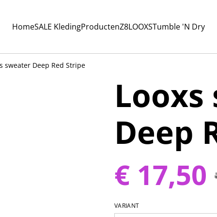
Home
SALE Kleding
Producten
Z8
LOOXS
Tumble 'N Dry
s sweater Deep Red Stripe
Looxs
Deep R
€ 17,50
VARIANT