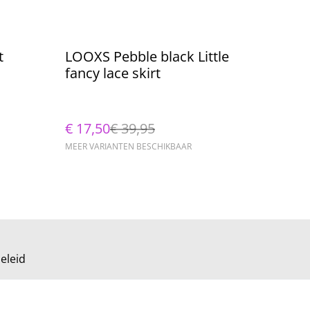
%
t
LOOXS Pebble black Little
fancy lace skirt
€ 17,50
€ 39,95
MEER VARIANTEN BESCHIKBAAR
eleid