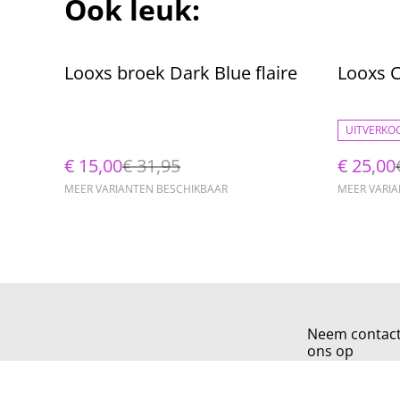
Ook leuk:
%
%
Looxs broek Dark Blue flaire
Looxs C
UITVERKO
€ 15,00
€ 31,95
€ 25,00
MEER VARIANTEN BESCHIKBAAR
MEER VARI
Neem contac
ons op