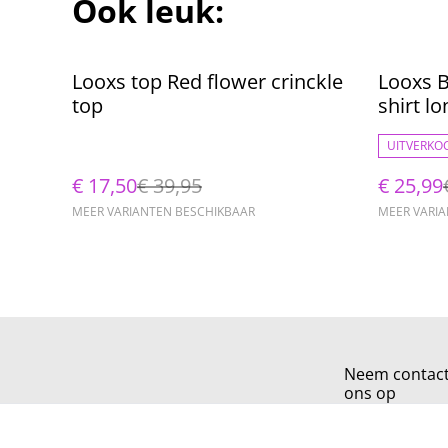
Ook leuk:
%
%
Looxs top Red flower crinckle
Looxs B
top
shirt l
UITVERKO
€ 17,50
€ 39,95
€ 25,99
MEER VARIANTEN BESCHIKBAAR
MEER VARI
Neem contac
ons op