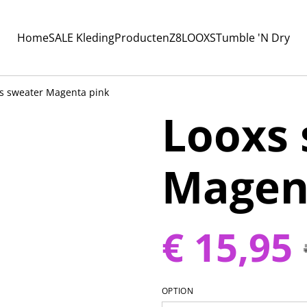
Home
SALE Kleding
Producten
Z8
LOOXS
Tumble 'N Dry
s sweater Magenta pink
Looxs
Magen
€ 15,95
OPTION