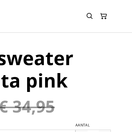
 sweater
ta pink
€ 34,95
AANTAL