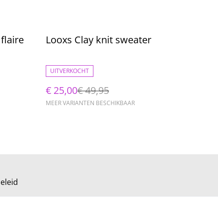
%
flaire
Looxs Clay knit sweater
UITVERKOCHT
€ 25,00
€ 49,95
MEER VARIANTEN BESCHIKBAAR
eleid