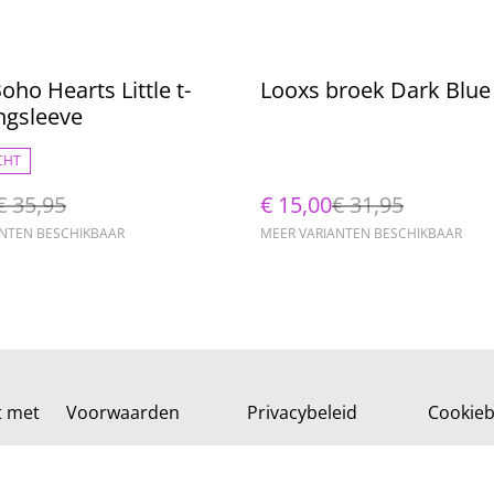
%
oho Hearts Little t-
Looxs broek Dark Blue 
ongsleeve
CHT
€ 35,95
€ 15,00
€ 31,95
ANTEN BESCHIKBAAR
MEER VARIANTEN BESCHIKBAAR
t met
Voorwaarden
Privacybeleid
Cookieb